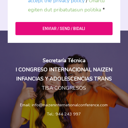
accept the
privacy policy
/
Onartu
egiten dut
pribatutasun politika
*
Secretaría Técnica
I CONGRESO INTERNACIONAL NAIZEN
INFANCIAS Y ADOLESCENCIAS TRANS
TISA CONGRESOS
Email: info@naizeninternationalconference.com
Tel.: 944 243 997