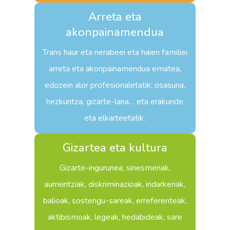
Arreta eta
akonpainamendua
Trans haur eta nerabeei eta haien familiei
arreta eta akonpainamendua ematea,
edozein alor profesionaletatik: osasuna,
hezkuntza, gizarte-lana… eta erakunde
eta elkarteetatik.
Gizartea eta kultura
Gizarte-ingurunea, sinesmenak,
aurreiritziak, diskriminazioak, indarkeriak,
balioak, sostengu-sareak, erreferenteak,
aktibismoak, legeak, hedabideak, sare