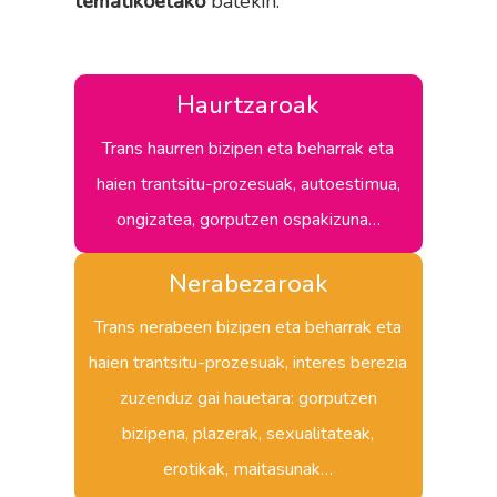
tematikoetako
batekin:
Haurtzaroak
Trans haurren bizipen eta beharrak eta
haien trantsitu-prozesuak, autoestimua,
ongizatea, gorputzen ospakizuna…
Nerabezaroak
Trans nerabeen bizipen eta beharrak eta
haien trantsitu-prozesuak, interes berezia
zuzenduz gai hauetara: gorputzen
bizipena, plazerak, sexualitateak,
erotikak, maitasunak…