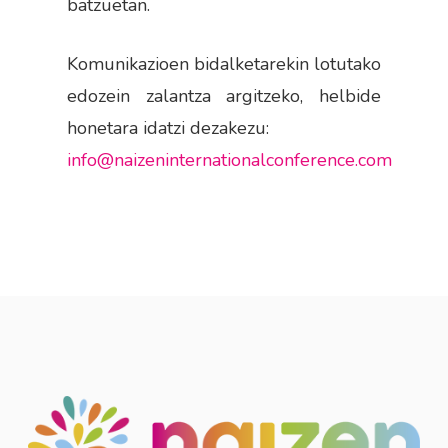
batzuetan.
Komunikazioen bidalketarekin lotutako
edozein zalantza argitzeko, helbide
honetara idatzi dezakezu:
info@naizeninternationalconference.com