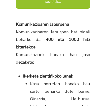
sozialak…
Komunikazioaren laburpena
Komunikazioaren laburpen bat bidali
beharko da,
400 eta 1000 hitz
bitartekoa.
Komunikazioek honako hau jaso
dezakete:
Ikerketa zientifikoko lanak
Kasu horretan, honako hau
sartu beharko dute barne:
Oinarria, Helburua,