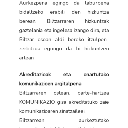
Aurkezpena egingo da laburpena
bidaltzeko erabili den hizkuntza
berean. Biltzarraren hizkuntzak
gaztelania eta ingelesa izango dira, eta
Biltzar osoan aldi bereko itzulpen-
zerbitzua egongo da bi hizkuntzen
artean.
Akreditazioak eta onartutako
komunikazioen argitalpena
Biltzarraren ostean, parte-hartzea
KOMUNIKAZIO gisa akreditatuko zaie
komunikazioaren sinatzaileei.
Biltzarrean aurkeztutako