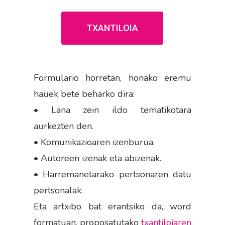
TXANTILOIA
Formulario horretan, honako eremu
hauek bete beharko dira:
• Lana zein ildo tematikotara
aurkezten den.
• Komunikazioaren izenburua.
• Autoreen izenak eta abizenak.
• Harremanetarako pertsonaren datu
pertsonalak.
Eta artxibo bat erantsiko da, word
formatuan, proposatutako
txantiloiaren