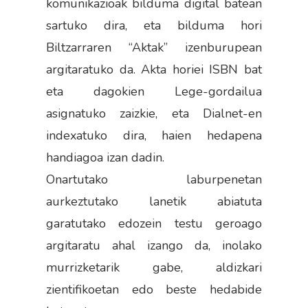
komunikazioak bilduma digital batean
sartuko dira, eta bilduma hori
Biltzarraren “Aktak” izenburupean
argitaratuko da. Akta horiei ISBN bat
eta dagokien Lege-gordailua
asignatuko zaizkie, eta Dialnet-en
indexatuko dira, haien hedapena
handiagoa izan dadin.
Onartutako laburpenetan
aurkeztutako lanetik abiatuta
garatutako edozein testu geroago
argitaratu ahal izango da, inolako
murrizketarik gabe, aldizkari
zientifikoetan edo beste hedabide