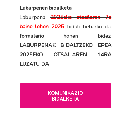
Laburpenen bidalketa
Laburpena
2025eko otsailaren 7a
baino lehen 2025
bidali beharko da,
formulario
honen bidez.
LABURPENAK BIDALTZEKO EPEA
2025EKO OTSAILAREN 14RA
LUZATU DA .
KOMUNIKAZIO
BIDALKETA