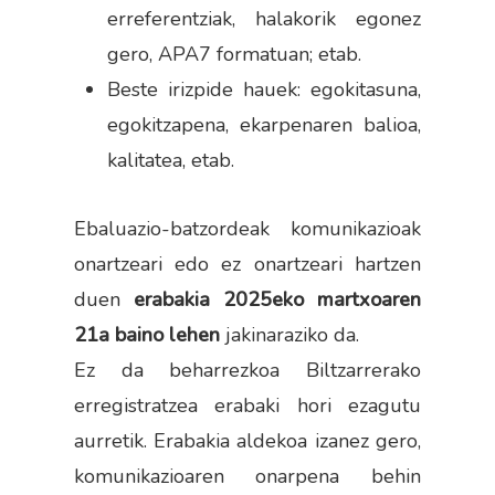
erreferentziak, halakorik egonez
gero, APA7 formatuan; etab.
Beste irizpide hauek: egokitasuna,
egokitzapena, ekarpenaren balioa,
kalitatea, etab.
Ebaluazio-batzordeak komunikazioak
onartzeari edo ez onartzeari hartzen
duen
erabakia 2025eko martxoaren
21a baino lehen
jakinaraziko da.
Ez da beharrezkoa Biltzarrerako
erregistratzea erabaki hori ezagutu
aurretik. Erabakia aldekoa izanez gero,
komunikazioaren onarpena behin