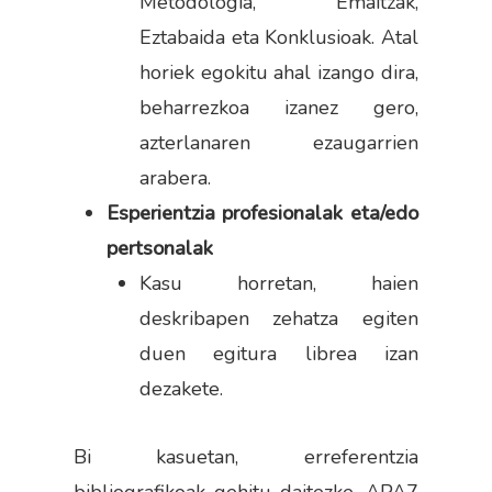
Metodologia, Emaitzak,
Eztabaida eta Konklusioak. Atal
horiek egokitu ahal izango dira,
beharrezkoa izanez gero,
azterlanaren ezaugarrien
arabera.
Esperientzia profesionalak eta/edo
pertsonalak
Kasu horretan, haien
deskribapen zehatza egiten
duen egitura librea izan
dezakete.
Bi kasuetan, erreferentzia
bibliografikoak gehitu daitezke, APA7