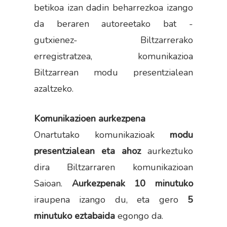
betikoa izan dadin beharrezkoa izango
da beraren autoreetako bat -
gutxienez- Biltzarrerako
erregistratzea, komunikazioa
Biltzarrean modu presentzialean
azaltzeko.
Komunikazioen aurkezpena
Onartutako komunikazioak
modu
presentzialean eta ahoz
aurkeztuko
dira Biltzarraren komunikazioan
Saioan.
Aurkezpenak 10 minutuko
iraupena izango du, eta gero
5
minutuko eztabaida
egongo da.