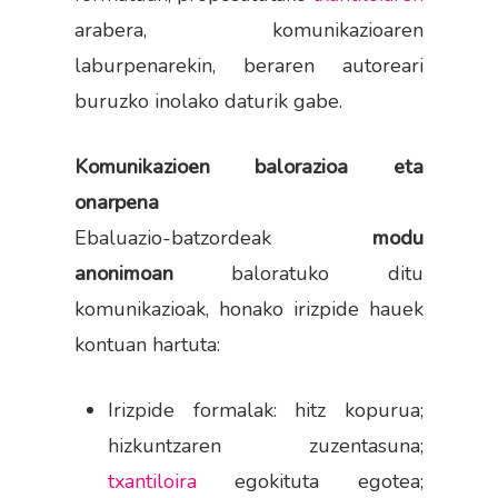
arabera, komunikazioaren
laburpenarekin, beraren autoreari
buruzko inolako daturik gabe.
Komunikazioen balorazioa eta
onarpena
Ebaluazio-batzordeak
modu
anonimoan
baloratuko ditu
komunikazioak, honako irizpide hauek
kontuan hartuta:
Irizpide formalak: hitz kopurua;
hizkuntzaren zuzentasuna;
txantiloira
egokituta egotea;